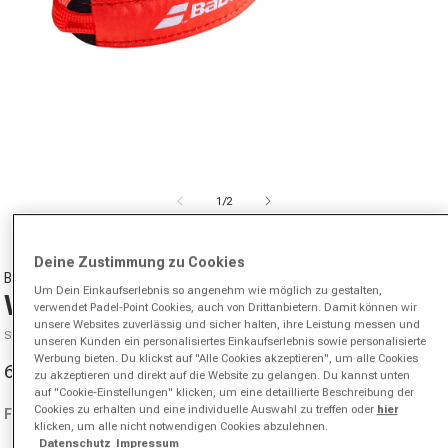
Medien 1 in Modal öffnen
von
1
/
2
Deine Zustimmung zu Cookies
BABOLAT
Um Dein Einkaufserlebnis so angenehm wie möglich zu gestalten,
Wrist Strap Schlägerschlaufe-Rot
verwendet Padel-Point Cookies, auch von Drittanbietern. Damit können wir
unsere Websites zuverlässig und sicher halten, ihre Leistung messen und
SKU 00976201871000
unseren Kunden ein personalisiertes Einkaufserlebnis sowie personalisierte
Werbung bieten. Du klickst auf "Alle Cookies akzeptieren", um alle Cookies
6,30 €
9,95 €
-37%
zu akzeptieren und direkt auf die Website zu gelangen. Du kannst unten
Verkaufspreis
Normaler Preis
auf "Cookie-Einstellungen" klicken, um eine detaillierte Beschreibung der
Cookies zu erhalten und eine individuelle Auswahl zu treffen oder
hier
Farbe:
rot
klicken, um alle nicht notwendigen Cookies abzulehnen.
Datenschutz
Impressum