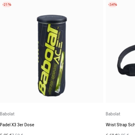
-21%
-34%
Anbieter:
Anbieter:
Babolat
Babolat
Padel X3 3er Dose
Wrist Strap S