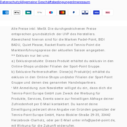
Datenschutz
Allgemeine Geschäftsbedingungen
Impressum
Klarna
Alle Preise inkl. MwSt. Die durchgestrichenen Preise
entsprechen grundsätzlich der UVP des Herstellers.
Abweichend hiervon sind für die Marken Padel-Point, BIDI
BADU, Quiet Please, Racket Roots und Tennis-Point die
Markteinführungspreise der aktuellen Saison angegeben.
** Exklusiv nur bei uns:
a) Exklusivprodukte: Dieses Produkt erhältst du exklusiv in den
Online-Shops und/oder Filialen der Sport-Point Gruppe.
b) Exklusive Partnerschaften: Diese(s) Produkt(e) erhältst du
exklusiv in den Online-Shops und/oder Filialen der Sport-Point
Gruppe und denen des genannten Handelspartners.
Mit Anmeldung zum Newsletter willigst du ein, dass dich die
¹
Tennis-Point Europe GmbH zum Zweck der Werbung für
Produkte, Services, Events sowie zur freiwilligen Abfrage deiner
Zufriedenheit per E-Mail kontaktiert. Du kannst deine
Einwilligung jederzeit ohne Angabe von Gründen gegenüber der
Tennis-Point Europe GmbH, Hans-Böckler-Straße 29-35, 33442
Herzebrock-Clarholz, oder per E-Mail unter
info@padel-point.de
,
mit Wirkung für die Zukunft widerrufen.