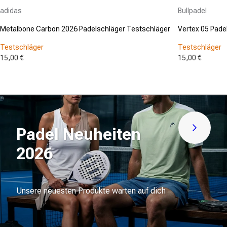
Anbieter:
Anbieter:
adidas
Bullpadel
Metalbone Carbon 2026 Padelschläger Testschläger
Vertex 05 Pade
Testschläger
Testschläger
15,00 €
15,00 €
Padel Neuheiten
Jetzt en
2026
Unsere neuesten Produkte warten auf dich