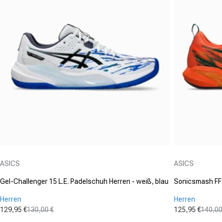
Anbieter:
Anbieter:
ASICS
ASICS
Gel-Challenger 15 L.E. Padelschuh Herren - weiß, blau
Sonicsmash FF 
Herren
Herren
129,95 €
130,00 €
125,95 €
140,00
Verkaufspreis
Normaler Preis
Verkaufspre
Normaler Pr