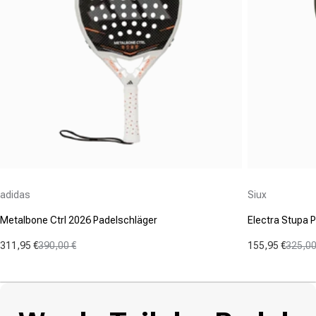
Anbieter:
Anbieter:
adidas
Siux
Metalbone Ctrl 2026 Padelschläger
Electra Stupa 
311,95 €
390,00 €
155,95 €
325,00
Verkaufspreis
Normaler Preis
Verkaufspre
Normaler Pr