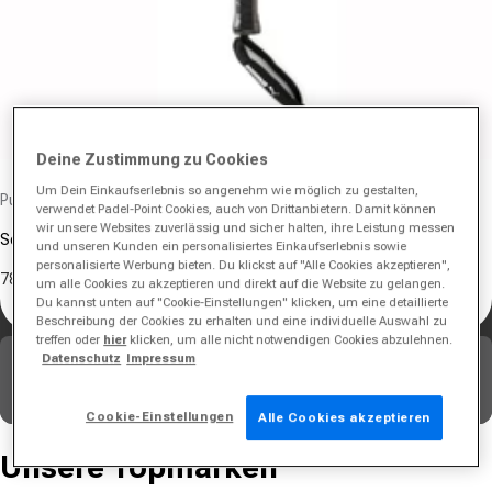
Deine Zustimmung zu Cookies
Anbieter:
Um Dein Einkaufserlebnis so angenehm wie möglich zu gestalten,
Puma
verwendet Padel-Point Cookies, auch von Drittanbietern. Damit können
wir unsere Websites zuverlässig und sicher halten, ihre Leistung messen
Solar Blink Padelschläger
und unseren Kunden ein personalisiertes Einkaufserlebnis sowie
personalisierte Werbung bieten. Du klickst auf "Alle Cookies akzeptieren",
78,95 €
260,00 €
um alle Cookies zu akzeptieren und direkt auf die Website zu gelangen.
Verkaufspreis
Normaler Preis
Du kannst unten auf "Cookie-Einstellungen" klicken, um eine detaillierte
Beschreibung der Cookies zu erhalten und eine individuelle Auswahl zu
treffen oder
hier
klicken, um alle nicht notwendigen Cookies abzulehnen.
Dieses Angebot gilt noch:
Datenschutz
Impressum
15
12
06
Std.
Min.
Sek.
Cookie-Einstellungen
Alle Cookies akzeptieren
Unsere Topmarken