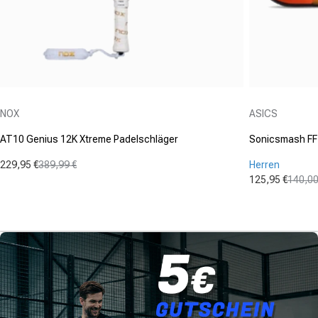
Anbieter:
Anbieter:
NOX
ASICS
AT10 Genius 12K Xtreme Padelschläger
Sonicsmash FF 
229,95 €
389,99 €
Herren
Verkaufspreis
Normaler Preis
125,95 €
140,00
Verkaufspre
Normaler Pr