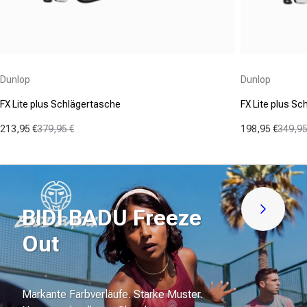
Anbieter:
Anbieter:
Dunlop
Dunlop
FX Lite plus Schlägertasche
FX Lite plus S
213,95 €
379,95 €
198,95 €
349,95
Verkaufspreis
Normaler Preis
Verkaufspre
Normaler Pr
BIDI BADU Freeze
Jetzt en
Out
Markante Farbverläufe. Starke Muster.