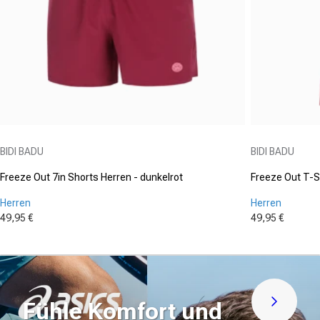
Anbieter:
Anbieter:
BIDI BADU
BIDI BADU
Freeze Out 7in Shorts Herren - dunkelrot
Freeze Out T-Sh
Herren
Herren
49,95 €
49,95 €
Verkaufspreis
Verkaufspre
Fühle Komfort und
Jetzt en