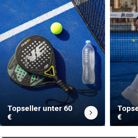
Topseller unter 60
Topse
€
€
Button