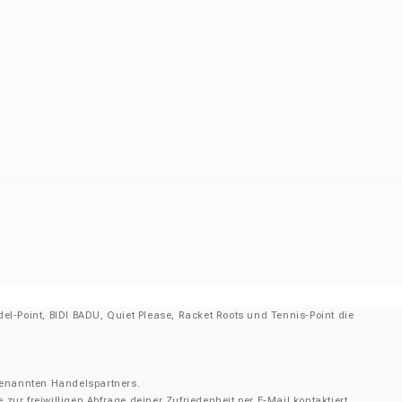
el-Point, BIDI BADU, Quiet Please, Racket Roots und Tennis-Point die
 genannten Handelspartners.
r freiwilligen Abfrage deiner Zufriedenheit per E-Mail kontaktiert.