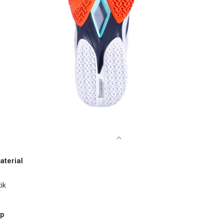
dien 4 in Modal öffnen
terial
ik
yp