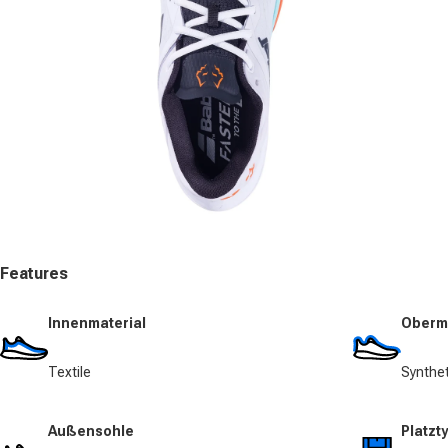
Medien 3 in Modal öffnen
Me
Features
Innenmaterial
Oberma
Textile
Synthet
Außensohle
Platzt