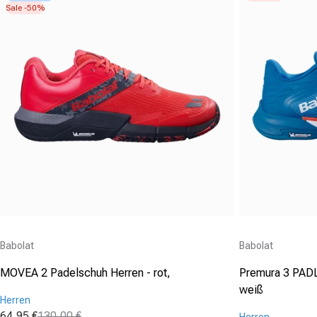
Sale -50%
Anbieter:
Anbieter:
Babolat
Babolat
MOVEA 2 Padelschuh Herren - rot,
Premura 3 PADL
weiß
Herren
64,95 €
130,00 €