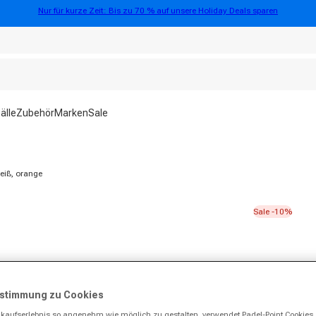
Nur für kurze Zeit: Bis zu 70 % auf unsere Holiday Deals sparen
älle
Zubehör
Marken
Sale
eiß, orange
Sale -10%
stimmung zu Cookies
kaufserlebnis so angenehm wie möglich zu gestalten, verwendet Padel-Point Cookies