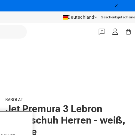
Land/Region
Deutschland
|
Geschenkgutscheine
Einloggen
Warenko
BABOLAT
Jet Premura 3 Lebron
Padelschuh Herren - weiß,
orange
, auch von