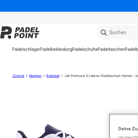
Direkt zum Inhalt
Padelschläger
Padelbekleidung
Padelschuhe
Padeltaschen
Padelb
Zurück
Marken
Babolat
Jet Premura 3 Lebron Padelschuh Herren - w
ktinformationen springen
Deine Zu
Um Dein Ein