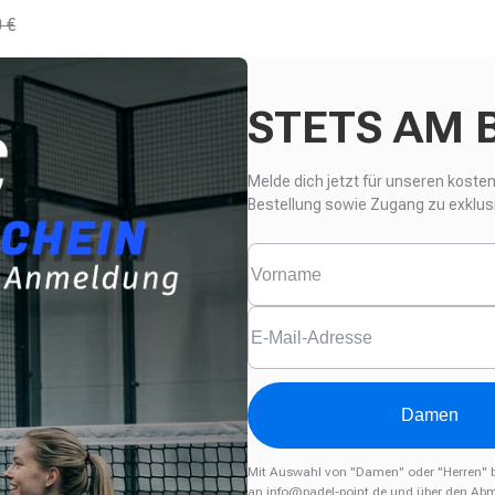
 €
s
STETS AM 
Melde dich jetzt für unseren koste
Bestellung sowie Zugang zu exklus
Damen
Mit Auswahl von "Damen" oder "Herren" b
an
info@padel-point.de
und über den Abm