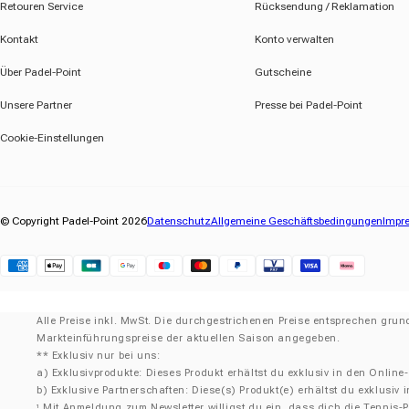
Retouren Service
Rücksendung / Reklamation
Kontakt
Konto verwalten
Über Padel-Point
Gutscheine
Unsere Partner
Presse bei Padel-Point
Cookie-Einstellungen
© Copyright Padel-Point 2026
Datenschutz
Allgemeine Geschäftsbedingungen
Impr
Klarna
Alle Preise inkl. MwSt. Die durchgestrichenen Preise entsprechen grun
Markteinführungspreise der aktuellen Saison angegeben.
** Exklusiv nur bei uns:
a) Exklusivprodukte: Dieses Produkt erhältst du exklusiv in den Online
b) Exklusive Partnerschaften: Diese(s) Produkt(e) erhältst du exklusi
Mit Anmeldung zum Newsletter willigst du ein, dass dich die Tennis-Po
¹