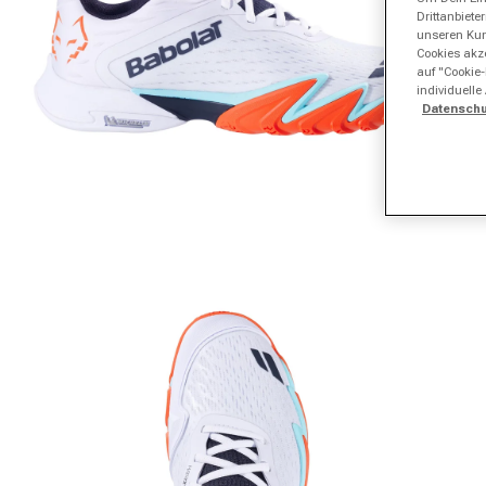
Drittanbiet
unseren Kund
Cookies akze
auf "Cookie-
individuelle
Datenschu
Medien 1 in Modal öffnen
Me