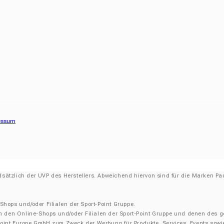
essum
dsätzlich der UVP des Herstellers. Abweichend hiervon sind für die Marken Pad
-Shops und/oder Filialen der Sport-Point Gruppe.
v in den Online-Shops und/oder Filialen der Sport-Point Gruppe und denen des
int Europe GmbH zum Zweck der Werbung für Produkte, Services, Events sowie zu