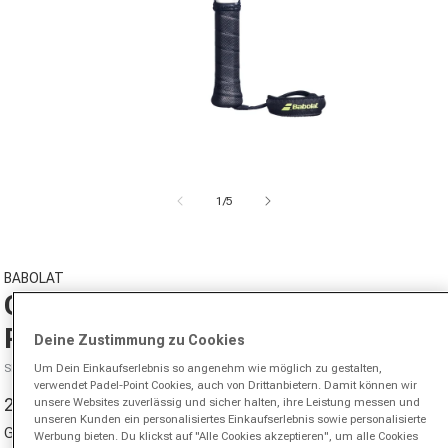
Medien 1 in Modal öffnen
von
1
/
5
BABOLAT
Counter Viper 2026
Padelschläger
Deine Zustimmung zu Cookies
Um Dein Einkaufserlebnis so angenehm wie möglich zu gestalten,
SKU 00907603195000
verwendet Padel-Point Cookies, auch von Drittanbietern. Damit können wir
223,95 €
320,00 €
unsere Websites zuverlässig und sicher halten, ihre Leistung messen und
-30%
Verkaufspreis
Normaler Preis
unseren Kunden ein personalisiertes Einkaufserlebnis sowie personalisierte
Griffgröße
Werbung bieten. Du klickst auf "Alle Cookies akzeptieren", um alle Cookies