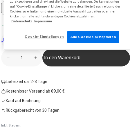
zu akzeptieren und direkt auf die Website zu gelangen. Du kannst unten
auf "Cookie-Einstellungen" klicken, um eine detaillierte Beschreibung der
nosize
Cookies zu erhalten und eine individuelle Auswahl zu treffen oder
hier
klicken, um alle nicht notwendigen Cookies abzulehnen.
Datenschutz
Impressum
Auf Lager
Cookie-Einstellungen
Alle Cookies akzeptieren
Jetzt testen
Anzahl
In den Warenkorb
Verringere die Menge für Counter Viper 2026 Padels
Erhöhe die Menge für Counter Viper 202
Lieferzeit ca. 2-3 Tage
Kostenloser Versand ab 89,00 €
Kauf auf Rechnung
Rückgaberecht von 30 Tagen
Inkl. Steuern.