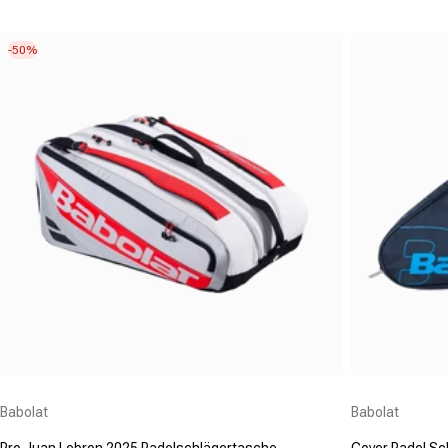
-50%
Anbieter:
Anbieter:
Babolat
Babolat