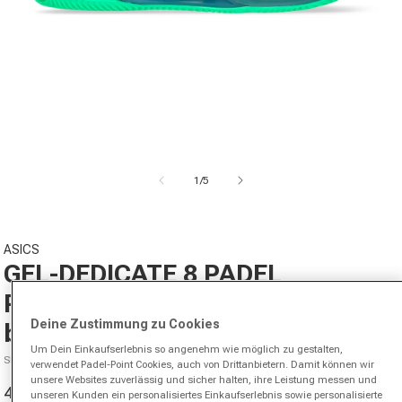
Medien 1 in Modal öffnen
von
1
/
5
ASICS
GEL-DEDICATE 8 PADEL
Padelschuh Herren-schwarz,
Deine Zustimmung zu Cookies
blaugrau
Um Dein Einkaufserlebnis so angenehm wie möglich zu gestalten,
SKU A0000002050202
verwendet Padel-Point Cookies, auch von Drittanbietern. Damit können wir
unsere Websites zuverlässig und sicher halten, ihre Leistung messen und
49,95 €
75,00 €
-33%
unseren Kunden ein personalisiertes Einkaufserlebnis sowie personalisierte
Verkaufspreis
Normaler Preis