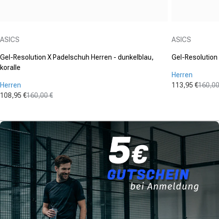
Anbieter:
Anbieter:
ASICS
ASICS
Gel-Resolution X Padelschuh Herren - dunkelblau,
Gel-Resolution
koralle
Herren
Herren
113,95 €
160,00
Verkaufspre
Normaler Pr
108,95 €
160,00 €
Verkaufspreis
Normaler Preis