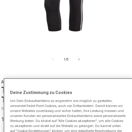
Medien 1 in Modal öffnen
von
1
/
5
ADIDAS
Training 3Stripes High-Waisted
Deine Zustimmung zu Cookies
Tight Damen - schwarz
Um Dein Einkaufserlebnis so angenehm wie möglich zu gestalten,
verwendet Padel-Point Cookies, auch von Drittanbietern. Damit können wir
SKU 00546217855000
unsere Websites zuverlässig und sicher halten, ihre Leistung messen und
unseren Kunden ein personalisiertes Einkaufserlebnis sowie personalisierte
12,20 €
40,00 €
-70%
Werbung bieten. Du klickst auf "Alle Cookies akzeptieren", um alle Cookies
Verkaufspreis
Normaler Preis
zu akzeptieren und direkt auf die Website zu gelangen. Du kannst unten
Größe
auf "Cookie-Einstellungen" klicken, um eine detaillierte Beschreibung der