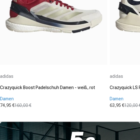
Anbieter:
Anbieter:
adidas
adidas
Crazyquick Boost Padelschuh Damen - weiß, rot
Crazyquick LS 
Damen
Damen
74,95 €
160,00 €
63,95 €
120,00 
Verkaufspreis
Normaler Preis
Verkaufspre
Normaler Pr