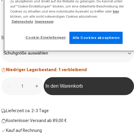
zu akzeptieren und direkt auf die Website zu gelangen. Du kannst unten
auf "Cookie-Einstellungen" klicken, um eine detaillierte Beschreibung der
Cookies zu erhalten und eine individuelle Auswahl zu treffen oder
hier
klicken, um alle nicht notwendigen Cookies abzulehnen.
Datenschutz
Impressum
Schuhgröße
Cookie-Einstellungen
Alle Cookies akzeptieren
Schuhgröße auswählen
Niedriger Lagerbestand: 1 verbleibend
Anzahl
In den Warenkorb
Verringere die Menge für Crazyquick Boost Padelsc
Erhöhe die Menge für Crazyquick Boost 
Lieferzeit ca. 2-3 Tage
Kostenloser Versand ab 89,00 €
Kauf auf Rechnung