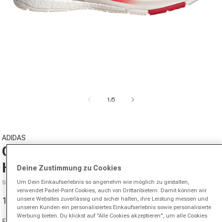
Medien 1 in Modal öffnen
von
1
/
5
ADIDAS
Crazyquick Boost Padelschuh
Herren - orange, schwarz
Deine Zustimmung zu Cookies
Um Dein Einkaufserlebnis so angenehm wie möglich zu gestalten,
SKU P0000001290702
verwendet Padel-Point Cookies, auch von Drittanbietern. Damit können wir
113,95 €
160,00 €
unsere Websites zuverlässig und sicher halten, ihre Leistung messen und
-29%
Verkaufspreis
Normaler Preis
unseren Kunden ein personalisiertes Einkaufserlebnis sowie personalisierte
Werbung bieten. Du klickst auf "Alle Cookies akzeptieren", um alle Cookies
Farbe:
orange