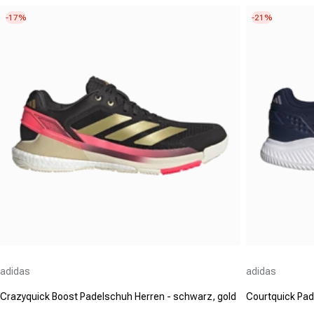
-17%
-21%
Anbieter:
Anbieter:
adidas
adidas
Crazyquick Boost Padelschuh Herren - schwarz, gold
Courtquick Pade