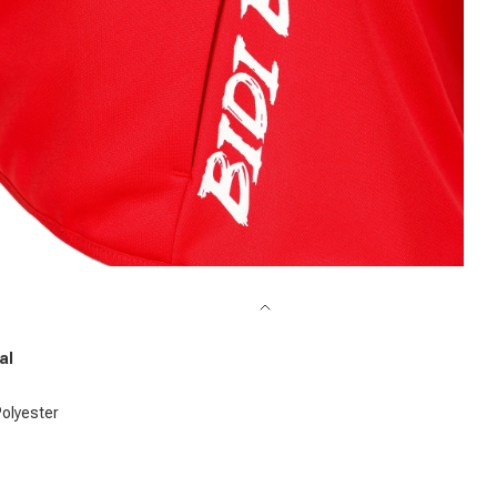
dien 4 in Modal öffnen
al
olyester