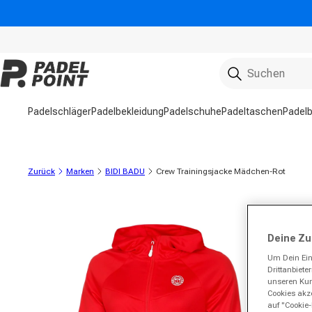
Direkt zum Inhalt
Padelschläger
Padelbekleidung
Padelschuhe
Padeltaschen
Padelb
Zurück
Marken
BIDI BADU
Crew Trainingsjacke Mädchen-Rot
ktinformationen springen
Deine Zu
Um Dein Ein
Drittanbiet
unseren Kund
Cookies akze
auf "Cookie-