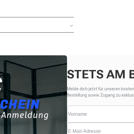
STETS AM 
Melde dich jetzt für unseren koste
Bestellung sowie Zugang zu exklus