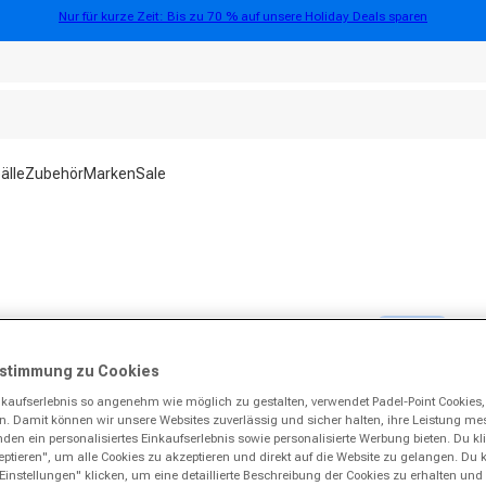
Nur für kurze Zeit: Bis zu 70 % auf unsere Holiday Deals sparen
älle
Zubehör
Marken
Sale
Holiday Deal
Sale -67%
stimmung zu Cookies
kaufserlebnis so angenehm wie möglich zu gestalten, verwendet Padel-Point Cookies
ern. Damit können wir unsere Websites zuverlässig und sicher halten, ihre Leistung m
en ein personalisiertes Einkaufserlebnis sowie personalisierte Werbung bieten. Du klic
ptieren", um alle Cookies zu akzeptieren und direkt auf die Website zu gelangen. Du 
Einstellungen" klicken, um eine detaillierte Beschreibung der Cookies zu erhalten und