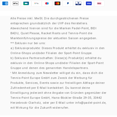
Klarna
Alle Preise inkl. MwSt. Die durchgestrichenen Preise
entsprechen grundsätzlich der UVP des Herstellers.
Abweichend hiervon sind für die Marken Padel-Point, BIDI
BADU, Quiet Please, Racket Roots und Tennis-Point die
Markteinführungspreise der aktuellen Saison angegeben.
** Exklusiv nur bei uns:
a) Exklusivprodukte: Dieses Produkt erhältst du exklusiv in den
Online-Shops und/oder Filialen der Sport-Point Gruppe.
b) Exklusive Partnerschaften: Diese(s) Produkt(e) erhältst du
exklusiv in den Online-Shops und/oder Filialen der Sport-Point
Gruppe und denen des genannten Handelspartners.
Mit Anmeldung zum Newsletter willigst du ein, dass dich die
¹
Tennis-Point Europe GmbH zum Zweck der Werbung für
Produkte, Services, Events sowie zur freiwilligen Abfrage deiner
Zufriedenheit per E-Mail kontaktiert. Du kannst deine
Einwilligung jederzeit ohne Angabe von Gründen gegenüber der
Tennis-Point Europe GmbH, Hans-Böckler-Straße 29-35, 33442
Herzebrock-Clarholz, oder per E-Mail unter
info@padel-point.de
,
mit Wirkung für die Zukunft widerrufen.