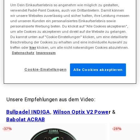
Um Dein Einkaufserlebnis so angenehm wie möglich zu gestalten,
•
Balance
: Grifflastig bis ausgewogen
verwendet Padel-Point Cookies, auch von Drittanbietern. Damit können
wir unsere Websites zuverlässig und sicher halten, ihre Leistung messen
•
Kern
: Weich (EVA/FOAM)
und unseren Kunden ein personalisiertes Einkaufserlebnis sowie
personalisierte Werbung bieten. Du klickst auf "Alle Cookies akzeptieren",
•
Spielstil
: Kontrolle & Sicherheit
um alle Cookies zu akzeptieren und direkt auf die Website zu gelangen.
Du kannst unten auf "Cookie-Einstellungen" klicken, um eine detaillierte
Beschreibung der Cookies zu erhalten und eine individuelle Auswahl zu
•
Sweetspot
: Groß & fehlerverzeihend
treffen oder
hier
klicken, um alle nicht notwendigen Cookies abzulehnen.
Datenschutz
Impressum
Als Anfänger empfehlen wir dir besonders Modelle
Cookie-Einstellungen
Alle Cookies akzeptieren
mit viel Kontrolle, geringem Gewicht und einer
ausgewogenen Balance.
Unsere Empfehlungen aus dem Video:
Bullpadel INDIGA
,
Wilson Optix V2 Powe
r
&
Babolat ACRAB
-37%
-28%