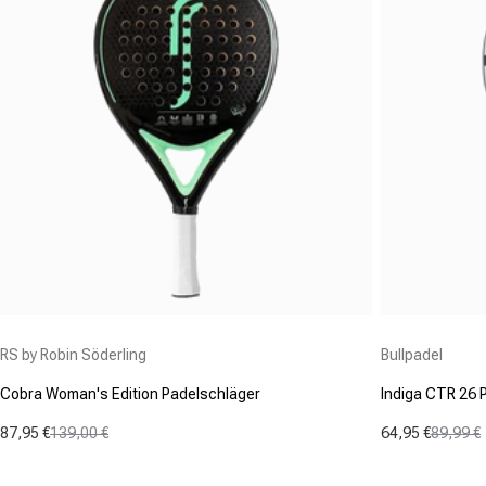
Anbieter:
Anbieter:
RS by Robin Söderling
Bullpadel
Cobra Woman's Edition Padelschläger
Indiga CTR 26 
87,95 €
139,00 €
64,95 €
89,99 €
Verkaufspreis
Normaler Preis
Verkaufspre
Normaler Pr