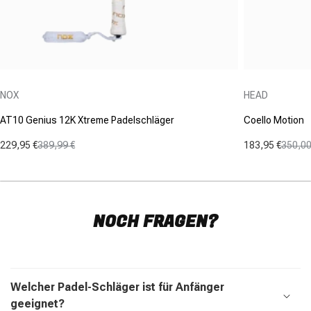
Anbieter:
Anbieter:
NOX
HEAD
AT10 Genius 12K Xtreme Padelschläger
Coello Motion
229,95 €
389,99 €
183,95 €
350,00
Verkaufspreis
Normaler Preis
Verkaufspre
Normaler Pr
NOCH FRAGEN?
Einklappbarer Inhalt
Welcher Padel-Schläger ist für Anfänger
geeignet?