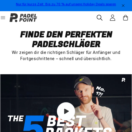
Nur für kurze Zeit: Bis zu 70 % auf unsere Holiday Deals sparen
Direkt zum Inhalt
Einloggen
Warenko
FINDE DEN PERFEKTEN
PADELSCHLÄGER
Wir zeigen dir die richtigen Schläger für Anfänger und
Fortgeschrittene – schnell und übersichtlich.